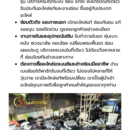
รุ่น บริการครบทุกระบบ ซ่อม แก้ไข อัปเกรดในที่เดียว
รับประกันอะไหล่แท้และงานซ่อม ขึ้นอยู่กับประเภท
อะไหล่
ซ่อมตัวถัง และภายนอก
เบิกอะไหล่แท้ ซ่อมกันชน แก้
รอยบุบ รอยขีดข่วน ดูแลรถลูกค้าอย่างละเอียด
งานภายในและอุปกรณ์เสริม
รับทำภายในรถ หุ้มเบาะ
หนัง พวงมาลัย คอนโซล เปลี่ยนพรมพื้นรถ ซ่อม
แผงประตู
บริการครบจบในที่เดียว ไม่ต้องวิ่งหาหลาย
ที่
ซ่อมโดยทีมช่างเฉพาะทาง
ต้องการซื้ออะไหล่
รถเบนซ์
และช่างซ่อมมืออาชีพ
บ้าน
เบนซ์ออโต้พาร์ทรับจบที่เดียว ไม่ตองไปหลายที่ให้
วุ่นวาย เรามีอะไหล่แท้พร้อมเปลี่ยน เราเป็นผู้นำเข้า
อะไหล่คุณภาพดีเพื่อลูกค้าคนสำคัญของเราทุกท่าน