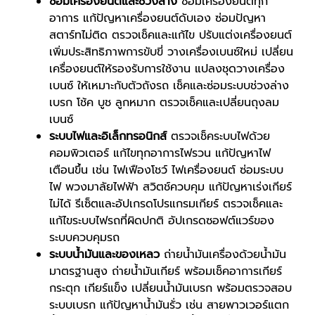
ซ่อมเครื่องยนต์และช่วงล่าง
ซ่อมเครื่องยนต์ทุก
อาการ แก้ปัญหาเครื่องยนต์ดับเอง ซ่อมปัญหา
สตาร์ทไม่ติด ตรวจเช็คและแก้ไข ปรับแต่งเครื่องยนต์
เพิ่มประสิทธิภาพการขับขี่ วางเครื่องเบนซ์ใหม่ เปลี่ยน
เครื่องยนต์ให้รองรับการใช้งาน แปลงชุดวางเครื่อง
เบนซ์ ให้เหมาะกับตัวถังรถ เช็คและซ่อมระบบช่วงล่าง
เบรก โช้ค บูช ลูกหมาก ตรวจเช็คและเปลี่ยนถุงลม
เบนซ์
ระบบไฟและอิเล็กทรอนิกส์
ตรวจเช็คระบบไฟด้วย
คอมพิวเตอร์ แก้ไขทุกอาการไฟรวน แก้ปัญหาไฟ
เตือนขึ้น เช่น ไฟเฟืองโชว์ ไฟเครื่องยนต์ ซ่อมระบบ
ไฟ พวงมาลัยไฟฟ้า สวิตช์ควบคุม แก้ปัญหาเร่งเกียร์
ไม่ได้ รีเซ็ตและอัปเกรดโปรแกรมเกียร์ ตรวจเช็คและ
แก้ไขระบบไฟรถที่ผิดปกติ อัปเกรดซอฟต์แวร์ของ
ระบบควบคุมรถ
ระบบน้ำมันและของเหลว
ถ่ายน้ำมันเครื่องด้วยน้ำมัน
มาตรฐานสูง ถ่ายน้ำมันเกียร์ พร้อมเช็คอาการเกียร์
กระตุก เกียร์แข็ง เปลี่ยนน้ำมันเบรก พร้อมตรวจสอบ
ระบบเบรก แก้ปัญหาน้ำมันรั่ว เช่น สายพาวเวอร์แตก