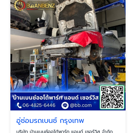
อู่ซ่อมรถเบนซ์ กรุงเทพ
บริษัท บ้านเบนซ์ออโต้พาร์ท แอนด์ เซอร์วิส จำกัด