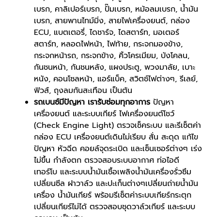
เบรก, คาลิเปอร์เบรก, ปั๊มเบรก, หม้อลมเบรก, น้ำมัน
เบรก, สายพานไทม์มิ่ง, สายไฟเครื่องยนต์, กล่อง
ECU, แบตเตอรี่, ไดชาร์จ, ไดสตาร์ท, มอเตอร์
สตาร์ท, หลอดไฟหน้า, ไฟท้าย, กระจกมองข้าง,
กระจกหน้ารถ, กระจกข้าง, คิ้วโครเมียม, บังโคลน,
กันชนหน้า, กันชนหลัง, แผงประตู, พวงมาลัย, เบาะ
หนัง, คอนโซลหน้า, แอร์แบ็ค, สวิตช์ไฟต่างๆ, รีเลย์,
ฟิวส์, ถุงลมกันสะเทือน เป็นต้น
รถเบนซ์มีปัญหา เรารับซ่อมทุกอาการ
ปัญหา
เครื่องยนต์ และระบบเกียร์ ไฟเครื่องยนต์โชว์
(Check Engine Light) ตรวจเช็คระบบ และรีเซ็ตค่า
กล่อง ECU เครื่องยนต์เดินไม่เรียบ สั่น สะดุด แก้ไข
ปัญหา หัวฉีด คอยล์จุดระเบิด และเซ็นเซอร์ต่างๆ เร่ง
ไม่ขึ้น กำลังตก ตรวจสอบระบบอากาศ ท่อไอดี
เทอร์โบ และระบบน้ำมันเชื้อเพลิงน้ำมันเครื่องรั่วซึม
เปลี่ยนซีล ฝาวาล์ว และปะเก็นต่างๆเปลี่ยนถ่ายน้ำมัน
เครื่อง น้ำมันเกียร์ พร้อมรีเซ็ตค่าระบบเกียร์กระตุก
เปลี่ยนเกียร์ไม่ได้ ตรวจสอบชุดวาล์วเกียร์ และระบบ