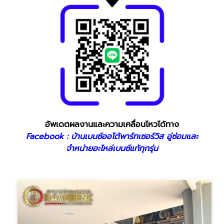
อัพเดตผลงานและความเคลื่อนไหวได้ทาง
Facebook : บ้านเบนซ์ออโต้พาร์ทเซอร์วิส อู่ซ่อมและ
จำหน่ายอะไหล่เบนซ์แท้ทุกรุ่น