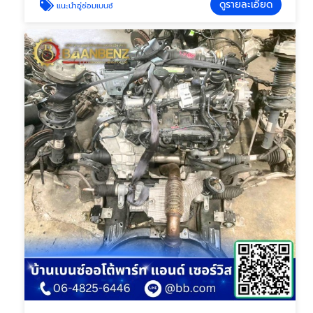
ดูรายละเอียด
แนะนำอู่ซ่อมเบนซ์