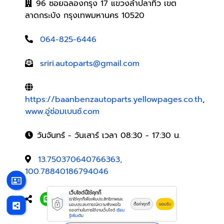
96 ซอยฉลองกรุง 17 แขวงลำปลาทิว เขต
ลาดกระบัง กรุงเทพมหานคร 10520
064-825-6446
sriri.autoparts@gmail.com
https://baanbenzautoparts.yellowpages.co.th
,
www.อู่ซ่อมเบนซ์.com
วันจันทร์ - วันเสาร์ เวลา 08:30 - 17:30 น.
13.750370640766363,
100.78840186794046
เว็บไซต์นี้ใช้คุกกี้
เราใช้คุกกี้เพื่อเพิ่มประสิทธิภาพและ
ตั้งค่าคุกกี้
ยอมรับ
มอบประสบการณ์ความพึงพอใจ
ของท่านในการใช้งานเว็บไซต์
เรียน
รู้เพิ่มเติม