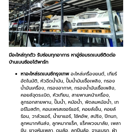
มีอะไหล่ทุกตัว รับซ่อมทุกอาการ หาอู่ซ่อมรถเบนซ์ติดต่อ
บ้านเบนซ์ออโต้พาร์ท
หาอะไหล่รถเบนซ์กรุงเทพ
อะไหล่เครื่องยนต์, เกียร์
อัตโนมัติ, หัวฉีดน้ำมัน, ปั๊มน้ำมันเชื้อเพลิง, กรอง
น้ำมันเครื่อง, กรองอากาศ, กรองน้ำมันเชื้อเพลิง,
คอยล์จุดระเบิด, หัวเทียน, สายพานหน้าเครื่อง,
ลูกรอกสายพาน, ปั๊มน้ำ, หม้อน้ำ, พัดลมหม้อน้ำ, เท
อร์โมสตัท, คอมเพรสเซอร์แอร์, คอยล์เย็น, คอยล์
ร้อน, วาล์วแอร์, น้ำยาแอร์, โช้คอัพ, สปริง, ปีกนก,
ลูกหมากคันส่ง, ลูกหมากแร็ค, แร็คพวงมาลัย, เพลา
ขับ, ยางหุ้มเพลา, ดุมล้อ, ลูกปืนล้อ, จานเบรก, ผ้า