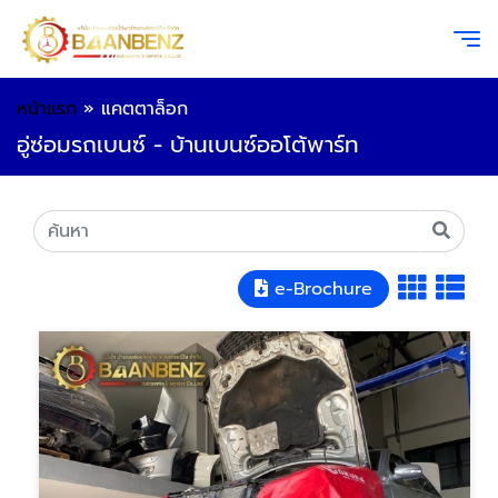
หน้าแรก
»
แคตตาล็อก
อู่ซ่อมรถเบนซ์ - บ้านเบนซ์ออโต้พาร์ท
e-Brochure