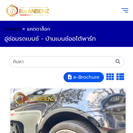
หน้าแรก
»
แคตตาล็อก
อู่ซ่อมรถเบนซ์ - บ้านเบนซ์ออโต้พาร์ท
e-Brochure