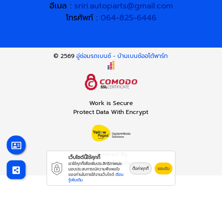
อีเมล :
sriri.autoparts@gmail.com
โทรศัพท์ :
064-825-6446
© 2569
อู่ซ่อมรถเบนซ์ - บ้านเบนซ์ออโต้พาร์ท
Work is Secure
Protect Data With Encrypt
Powered By
เว็บไซต์นี้ใช้คุกกี้
Thailand YellowPages
เราใช้คุกกี้เพื่อเพิ่มประสิทธิภาพและ
ตั้งค่าคุกกี้
ยอมรับ
มอบประสบการณ์ความพึงพอใจ
ของท่านในการใช้งานเว็บไซต์
เรียน
รู้เพิ่มเติม