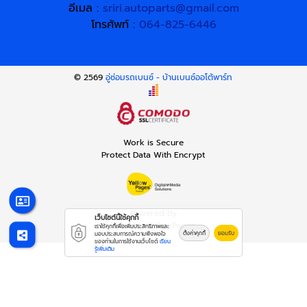
อีเมล :
sriri.autoparts@gmail.com
โทรศัพท์ :
064-825-6446
© 2569
อู่ซ่อมรถเบนซ์ - บ้านเบนซ์ออโต้พาร์ท
Work is Secure
Protect Data With Encrypt
Powered By
เว็บไซต์นี้ใช้คุกกี้
Thailand YellowPages
เราใช้คุกกี้เพื่อเพิ่มประสิทธิภาพและ
ตั้งค่าคุกกี้
ยอมรับ
มอบประสบการณ์ความพึงพอใจ
ของท่านในการใช้งานเว็บไซต์
เรียน
รู้เพิ่มเติม