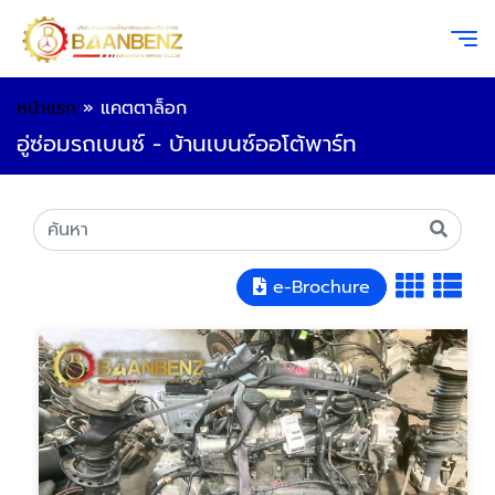
หน้าแรก
»
แคตตาล็อก
อู่ซ่อมรถเบนซ์ - บ้านเบนซ์ออโต้พาร์ท
e-Brochure