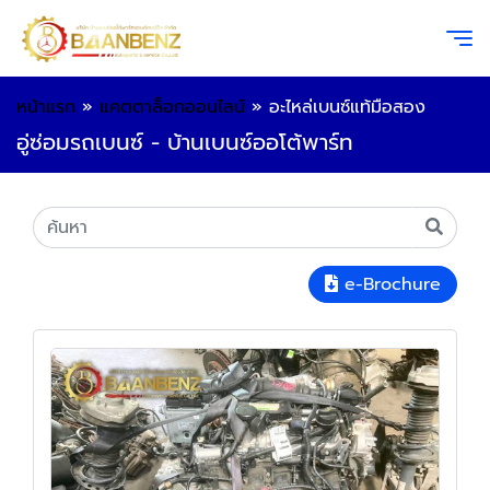
หน้าแรก
»
แคตตาล็อกออนไลน์
»
อะไหล่เบนซ์แท้มือสอง
อู่ซ่อมรถเบนซ์ - บ้านเบนซ์ออโต้พาร์ท
e-Brochure