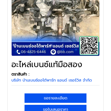
อะไหล่เบนซ์แท้มือสอง
ตราสินค้า :
บริษัท บ้านเบนซ์ออโต้พาร์ท แอนด์ เซอร์วิส จำกัด
ขอรายละเอียด
ขอใบเสนอราคา