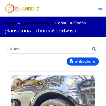
หน้าแรก
»
แคตตาล็อกออนไลน์
»
อู่ซ่อมเบนซ์ใกล้ฉัน
อู่ซ่อมรถเบนซ์ - บ้านเบนซ์ออโต้พาร์ท
e-Brochure