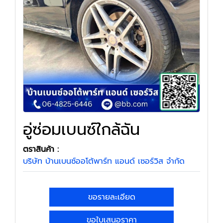
อู่ซ่อมเบนซ์ใกล้ฉัน
ตราสินค้า :
บริษัท บ้านเบนซ์ออโต้พาร์ท แอนด์ เซอร์วิส จำกัด
ขอรายละเอียด
ขอใบเสนอราคา